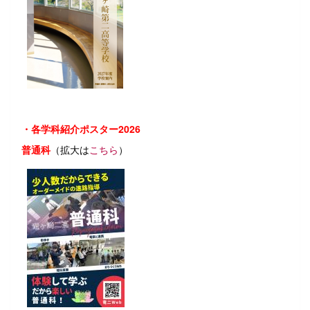
・各学科紹介ポスター2026
普通科
（拡大は
こちら
）
普通科 ポスター 1月配布.pdf