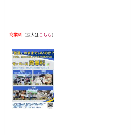
商業科
（拡大は
こちら
）
商業科 ポスター １月配布-圧
縮.pdf