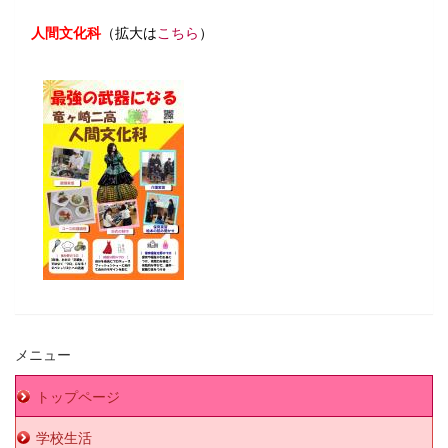
人間文化科
（拡大は
こちら
）
人間文化科 ポスター １月配
布.pdf
メニュー
トップページ
学校生活