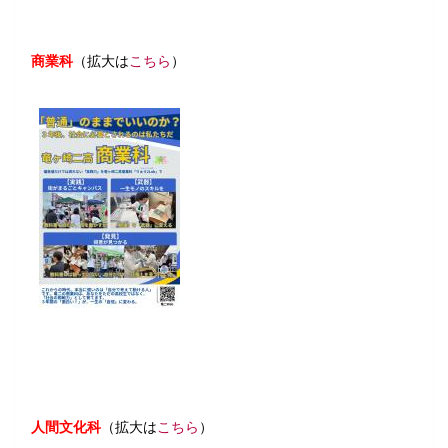
商業科
（拡大は
こちら
）
商業科 ポスター １月配布-圧
縮.pdf
人間文化科
（拡大は
こちら
）
人間文化科 ポスター １月配
布.pdf