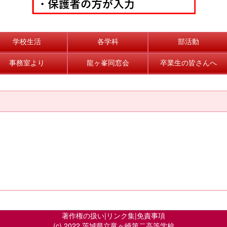
学校生活
各学科
部活動
事務室より
龍ヶ峯同窓会
卒業生の皆さんへ
著作権の扱い
|
リンク集
|
免責事項
(c) 2022 茨城県立竜ヶ崎第二高等学校