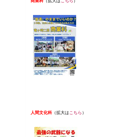
商業科
（拡大は
こちら
）
商業科 ポ
スター １月配布-圧縮.pdf
人間文化科
（拡大は
こちら
）
人間文
化科 ポスター １月配布.pdf