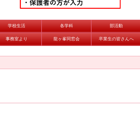
学校生活
各学科
部活動
事務室より
龍ヶ峯同窓会
卒業生の皆さんへ