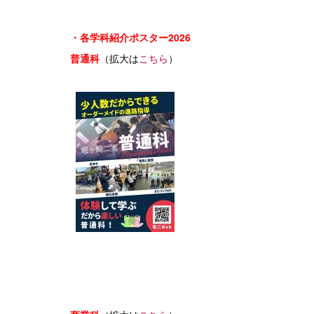
・各学科紹介ポスター2026
普通科
（拡大は
こちら
）
普通科 ポ
スター 1月配布.pdf